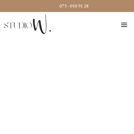
073 - 050 91 28
SKÖNHET & HUDVÅRD I FOKUS
Välkommen till
Studio W
Studio W är en innovativ skönhets- och
hudvårdssalong som fokuserar på kvalitet och