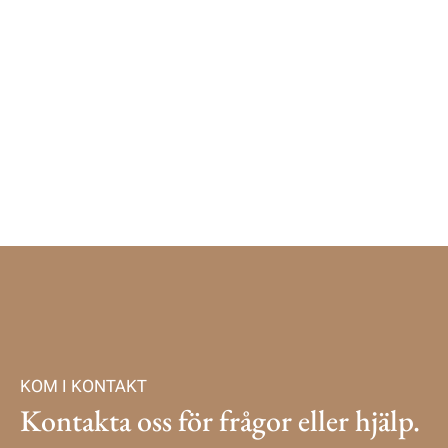
Är botox säkert?
Vilka områden kan jag behandla med
botox hos er?
KOM I KONTAKT
Kontakta oss för frågor eller hjälp.