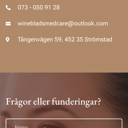
073 - 050 91 28

winebladsmedcare@outlook.com

Tångenvägen 59, 452 35 Strömstad

Frågor eller funderingar?